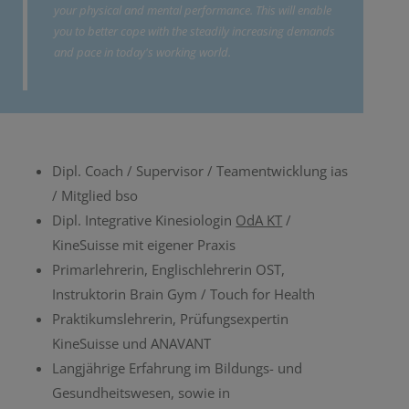
your physical and mental performance. This will enable
you to better cope with the steadily increasing demands
and pace in today's working world.
Dipl. Coach / Supervisor / Teamentwicklung ias
/ Mitglied bso
Dipl. Integrative Kinesiologin
OdA KT
/
KineSuisse mit eigener Praxis
Primarlehrerin, Englischlehrerin OST,
Instruktorin Brain Gym / Touch for Health
Praktikumslehrerin, Prüfungsexpertin
KineSuisse und ANAVANT
Langjährige Erfahrung im Bildungs- und
Gesundheitswesen, sowie in