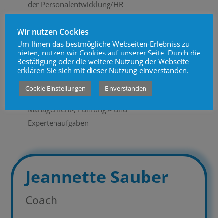
der Personalentwicklung/HR
Fachberatung in der Schule, beim Studium und
in der Erwachsenenbildung
Wir nutzen Cookies
Um Ihnen das bestmögliche Webseiten-Erlebniss zu
Standortbestimmung, Laufbahnberatung und
bieten, nutzen wir Cookies auf unserer Seite. Durch die
Ausbildungssupervision
Bestätigung oder die weitere Nutzung der Webseite
erklären Sie sich mit dieser Nutzung einverstanden.
Einzel-, Paar- und Familienberatung im
systemischen Dialog
Cookie Einstellungen
Einverstanden
Konfliktberatung bezüglich Organisation,
Management-, Führungs- und
Expertenaufgaben
Jeannette Sauber
Coach